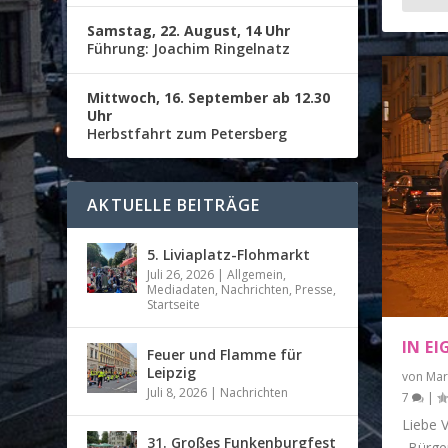
Samstag, 22. August, 14 Uhr
Führung: Joachim Ringelnatz
Mittwoch, 16. September ab 12.30
Uhr
Herbstfahrt zum Petersberg
AKTUELLE BEITRÄGE
5. Liviaplatz-Flohmarkt
Juli 26, 2026
|
Allgemein
,
Mediadaten
,
Nachrichten
,
Presse
,
Startseite
IN E
Feuer und Flamme für
Leipzig
von
Mar
Juli 8, 2026
|
Nachrichten
7
|
Liebe 
31. Großes Funkenburgfest
„Bürger