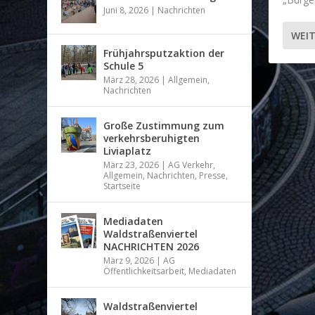
Juni 8, 2026
|
Nachrichten
WEIT
Frühjahrsputzaktion der
Schule 5
März 28, 2026
|
Allgemein
,
Nachrichten
Große Zustimmung zum
verkehrsberuhigten
Liviaplatz
März 23, 2026
|
AG Verkehr
,
Allgemein
,
Nachrichten
,
Presse
,
Startseite
Mediadaten
Waldstraßenviertel
NACHRICHTEN 2026
März 9, 2026
|
AG
Öffentlichkeitsarbeit
,
Mediadaten
Waldstraßenviertel