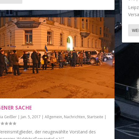
Leipz
Vers
WE
IGENER SACHE
ia Geißler
|
Jan. 5, 2017
|
Allgemein
,
Nachrichten
,
Startseite
|
Vereinsmitglieder, der neugewählte Vorstand des
vereins Waldstraßenviertel e.V.“...