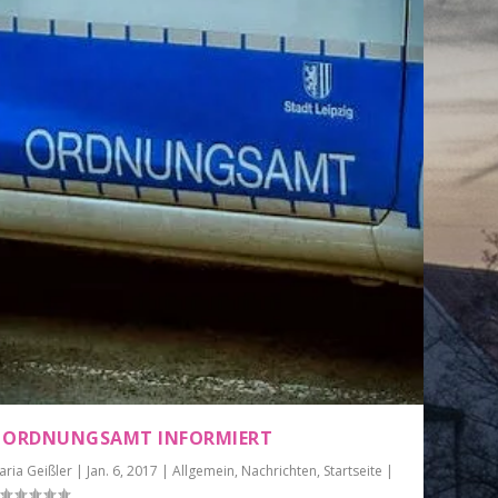
 ORDNUNGSAMT INFORMIERT
aria Geißler
|
Jan. 6, 2017
|
Allgemein
,
Nachrichten
,
Startseite
|
|