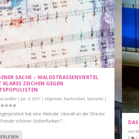
GENER SACHE – WALDSTRASSENVIERTEL S
 KLARES ZEICHEN GEGEN R
SPOPULISTEN
ia Geißler
|
Jan. 9, 2017
|
Allgemein
,
Nachrichten
,
Startseite
|
genprotest hat eine Melodie: Überall an der Strecke
‚Freude schöner Götterfunken.’“...
DAS
von
M
ERLESEN
0