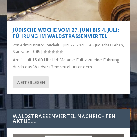
JÜDISCHE WOCHE VOM 27. JUNI BIS 4. JULI:
FÜHRUNG IM WALDSTRASSENVIERTEL
von
Administrator_Reichelt
|
Juni 27, 2021
|
AG Jüdisches Leben
,
Startseite
|
0
|
Am 1. Juli 15.00 Uhr läd Melanie Eulitz zu eine Führung
durch das Waldstraßenviertel unter dem...
WEITERLESEN
WALDSTRASSENVIERTEL NACHRICHTEN A
KTUELL