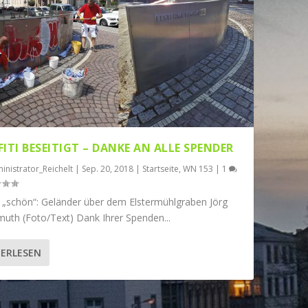
ITI BESEITIGT – DANKE AN ALLE SPENDER
inistrator_Reichelt
|
Sep. 20, 2018
|
Startseite
,
WN 153
|
1
 „schön“: Geländer über dem Elstermühlgraben Jörg
muth (Foto/Text) Dank Ihrer Spenden...
ERLESEN