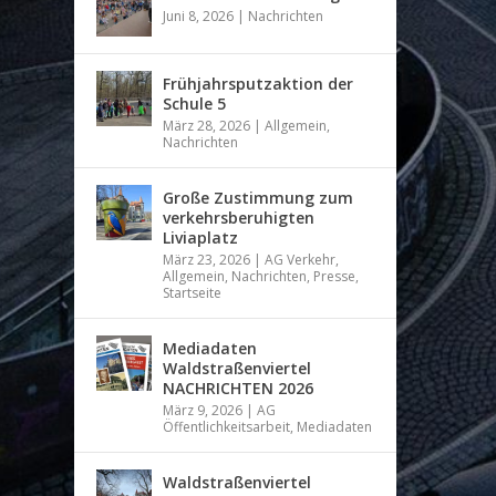
Juni 8, 2026
|
Nachrichten
Frühjahrsputzaktion der
Schule 5
März 28, 2026
|
Allgemein
,
Nachrichten
Große Zustimmung zum
verkehrsberuhigten
Liviaplatz
März 23, 2026
|
AG Verkehr
,
Allgemein
,
Nachrichten
,
Presse
,
Startseite
Mediadaten
Waldstraßenviertel
NACHRICHTEN 2026
März 9, 2026
|
AG
Öffentlichkeitsarbeit
,
Mediadaten
Waldstraßenviertel