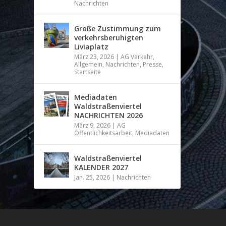
Nachrichten
Große Zustimmung zum
verkehrsberuhigten
Liviaplatz
März 23, 2026
|
AG Verkehr
,
Allgemein
,
Nachrichten
,
Presse
,
Startseite
Mediadaten
Waldstraßenviertel
NACHRICHTEN 2026
März 9, 2026
|
AG
Öffentlichkeitsarbeit
,
Mediadaten
Waldstraßenviertel
KALENDER 2027
Jan. 25, 2026
|
Nachrichten