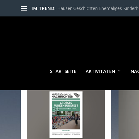
IM TREND:
Häuser-Geschichten Ehemaliges Kinder
SCH
STARTSEITE
AKTIVITÄTEN
NA
WALDSTRASSENVIERTEL N
ACHRICHTEN AKTUELL