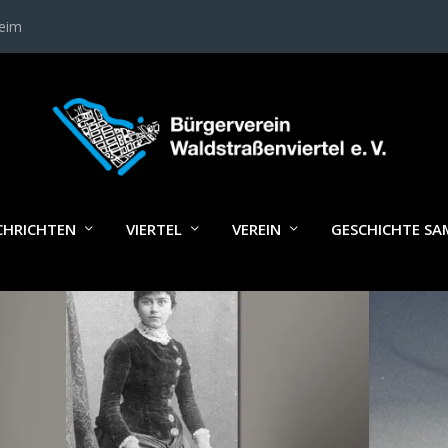
heim
LAGWORT:
FRANZ MARC
CHRICHTEN
VIERTEL
VEREIN
GESCHICHTE S