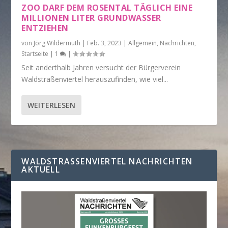
ZOO DARF DEM ROSENTAL TÄGLICH EINE
MILLIONEN LITER GRUNDWASSER
ENTZIEHEN
von
Jörg Wildermuth
|
Feb. 3, 2023
|
Allgemein
,
Nachrichten
,
Startseite
|
1
|
Seit anderthalb Jahren versucht der Bürgerverein
Waldstraßenviertel herauszufinden, wie viel...
WEITERLESEN
WALDSTRASSENVIERTEL NACHRICHTEN A
KTUELL