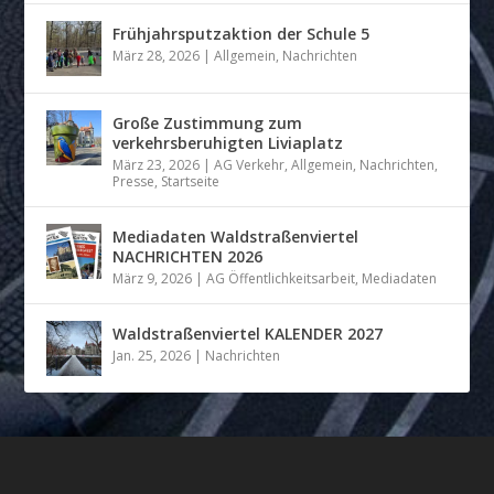
Frühjahrsputzaktion der Schule 5
März 28, 2026
|
Allgemein
,
Nachrichten
Große Zustimmung zum
verkehrsberuhigten Liviaplatz
März 23, 2026
|
AG Verkehr
,
Allgemein
,
Nachrichten
,
Presse
,
Startseite
Mediadaten Waldstraßenviertel
NACHRICHTEN 2026
März 9, 2026
|
AG Öffentlichkeitsarbeit
,
Mediadaten
Waldstraßenviertel KALENDER 2027
Jan. 25, 2026
|
Nachrichten