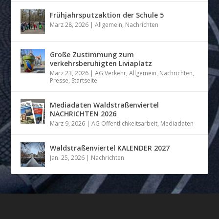
Frühjahrsputzaktion der Schule 5
März 28, 2026
|
Allgemein
,
Nachrichten
Große Zustimmung zum
verkehrsberuhigten Liviaplatz
März 23, 2026
|
AG Verkehr
,
Allgemein
,
Nachrichten
,
Presse
,
Startseite
Mediadaten Waldstraßenviertel
NACHRICHTEN 2026
März 9, 2026
|
AG Öffentlichkeitsarbeit
,
Mediadaten
Waldstraßenviertel KALENDER 2027
Jan. 25, 2026
|
Nachrichten