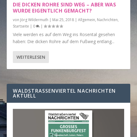
DIE DICKEN ROHRE SIND WEG – ABER WAS
WURDE EIGENTLICH GEMACHT?
von
Jörg Wildermuth
|
Mai 25, 2018
|
Allgemein
,
Nachrichten
,
Startseite
|
0
|
Viele werden es auf dem Weg ins Rosental gesehen
haben: Die dicken Rohre auf dem Fußweg entlang...
WEITERLESEN
WALDSTRASSENVIERTEL NACHRICHTEN A
KTUELL