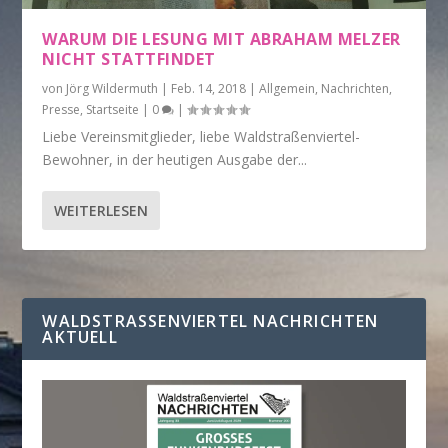
WARUM DIE LESUNG MIT ABRAHAM MELZER
NICHT STATTFINDET
von
Jörg Wildermuth
|
Feb. 14, 2018
|
Allgemein
,
Nachrichten
,
Presse
,
Startseite
|
0
|
Liebe Vereinsmitglieder, liebe Waldstraßenviertel-
Bewohner, in der heutigen Ausgabe der...
WEITERLESEN
WALDSTRASSENVIERTEL NACHRICHTEN A
KTUELL