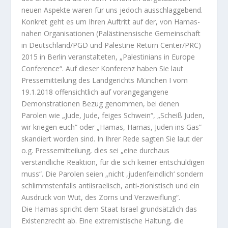
neuen Aspekte waren für uns jedoch ausschlaggebend.
Konkret geht es um Ihren Auftritt auf der, von Hamas-
nahen Organisationen (Palästinensische Gemeinschaft
in Deutschland/PGD und Palestine Return Center/PRC)
2015 in
Berlin
veranstalteten, „Palestinians in Europe
Conference“. Auf dieser Konferenz haben Sie laut
Pressemitteilung des Landgerichts
München
I vom
19.1.2018
offensichtlich auf vorangegangene
Demonstrationen Bezug genommen, bei denen
Parolen wie „Jude, Jude, feiges Schwein“, „Scheiß Juden,
wir kriegen euch“ oder „Hamas, Hamas, Juden ins Gas“
skandiert worden sind. In Ihrer Rede sagten Sie laut der
o.g. Pressemitteilung, dies sei „eine durchaus
verständliche Reaktion, für die sich keiner entschuldigen
muss“. Die Parolen seien „nicht ,judenfeindlich‘ sondern
schlimmstenfalls antiisraelisch, anti-zionistisch und ein
Ausdruck von Wut, des Zorns und Verzweiflung“.
Die Hamas spricht dem Staat Israel grundsätzlich das
Existenzrecht ab. Eine extremistische Haltung, die