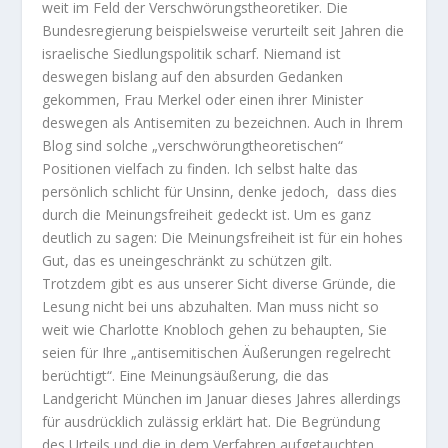
weit im Feld der Verschwörungstheoretiker. Die
Bundesregierung beispielsweise verurteilt seit Jahren die
israelische Siedlungspolitik scharf. Niemand ist
deswegen bislang auf den absurden Gedanken
gekommen, Frau Merkel oder einen ihrer Minister
deswegen als Antisemiten zu bezeichnen. Auch in Ihrem
Blog sind solche „verschwörungtheoretischen“
Positionen vielfach zu finden. Ich selbst halte das
persönlich schlicht für Unsinn, denke jedoch, dass dies
durch die Meinungsfreiheit gedeckt ist. Um es ganz
deutlich zu sagen: Die Meinungsfreiheit ist für ein hohes
Gut, das es uneingeschränkt zu schützen gilt.
Trotzdem gibt es aus unserer Sicht diverse Gründe, die
Lesung nicht bei uns abzuhalten. Man muss nicht so
weit wie Charlotte Knobloch gehen zu behaupten, Sie
seien für Ihre „antisemitischen Äußerungen regelrecht
berüchtigt“. Eine Meinungsäußerung, die das
Landgericht
München
im Januar dieses Jahres allerdings
für ausdrücklich zulässig erklärt hat. Die Begründung
des Urteils und die in dem Verfahren aufgetauchten