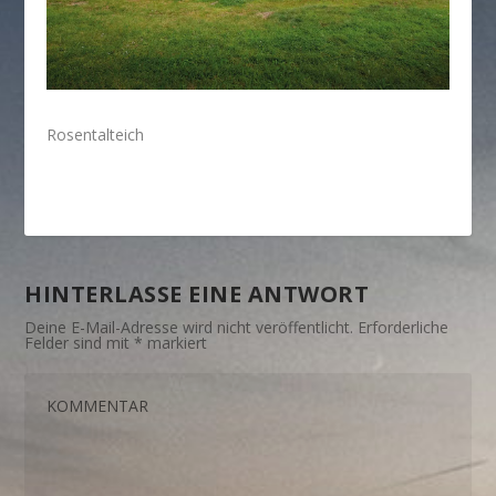
Rosentalteich
HINTERLASSE EINE ANTWORT
Deine E-Mail-Adresse wird nicht veröffentlicht.
Erforderliche
Felder sind mit
*
markiert