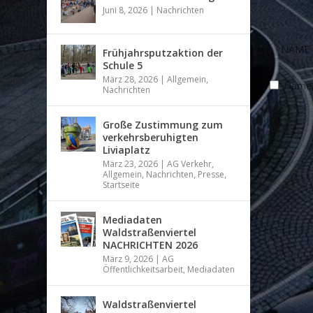
Juni 8, 2026
|
Nachrichten
Frühjahrsputzaktion der
Schule 5
März 28, 2026
|
Allgemein
,
Name, 
Nachrichten
Große Zustimmung zum
verkehrsberuhigten
Liviaplatz
März 23, 2026
|
AG Verkehr
,
Allgemein
,
Nachrichten
,
Presse
,
Startseite
Mediadaten
Waldstraßenviertel
NACHRICHTEN 2026
März 9, 2026
|
AG
Öffentlichkeitsarbeit
,
Mediadaten
Waldstraßenviertel