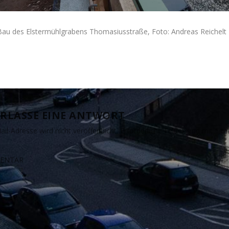
Bau des Elstermühlgrabens Thomasiusstraße, Foto: Andreas Reichelt
RLASSE EINE ANTWORT
il-Adresse wird nicht veröffentlicht.
Erforderliche Felder sind mit
*
ma