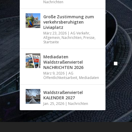
Nachrichten
Große Zustimmung zum
verkehrsberuhigten
Liviaplatz
März 23, 2026
|
AG Verkehr
,
Allgemein
,
Nachrichten
,
Presse
,
Startseite
Mediadaten
Waldstraßenviertel
Name, 
NACHRICHTEN 2026
März 9, 2026
|
AG
Öffentlichkeitsarbeit
,
Mediadaten
Waldstraßenviertel
KALENDER 2027
Jan. 25, 2026
|
Nachrichten