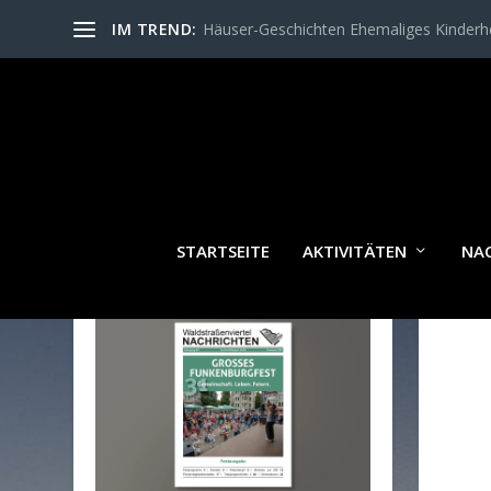
IM TREND:
Häuser-Geschichten Ehemaliges Kinder
STARTSEITE
AKTIVITÄTEN
NA
WALDSTRASSENVIERTEL N
ACHRICHTEN AKTUELL