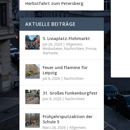
Herbstfahrt zum Petersberg
AKTUELLE BEITRÄGE
5. Liviaplatz-Flohmarkt
Juli 26, 2026
|
Allgemein
,
Mediadaten
,
Nachrichten
,
Presse
,
Startseite
Feuer und Flamme für
Leipzig
Juli 8, 2026
|
Nachrichten
HINTE
31. Großes Funkenburgfest
Juni 8, 2026
|
Nachrichten
Deine E-Ma
Frühjahrsputzaktion der
Schule 5
März 28, 2026
|
Allgemein
,