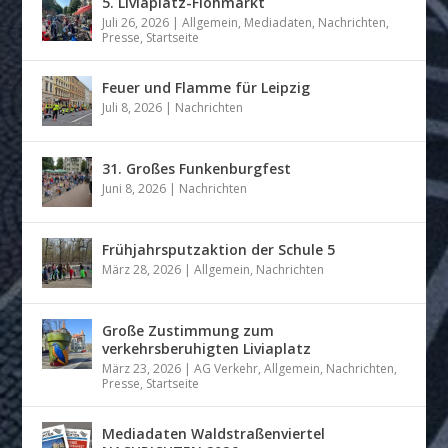
5. Liviaplatz-Flohmarkt
Juli 26, 2026
|
Allgemein
,
Mediadaten
,
Nachrichten
,
Presse
,
Startseite
Feuer und Flamme für Leipzig
Juli 8, 2026
|
Nachrichten
31. Großes Funkenburgfest
Juni 8, 2026
|
Nachrichten
Frühjahrsputzaktion der Schule 5
März 28, 2026
|
Allgemein
,
Nachrichten
Große Zustimmung zum
verkehrsberuhigten Liviaplatz
März 23, 2026
|
AG Verkehr
,
Allgemein
,
Nachrichten
,
Presse
,
Startseite
Mediadaten Waldstraßenviertel