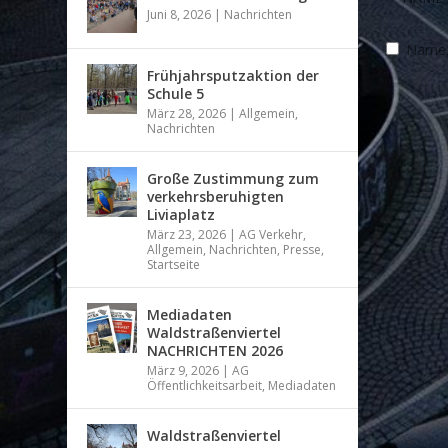
Juni 8, 2026
|
Nachrichten
Name, 
Frühjahrsputzaktion der
Schule 5
März 28, 2026
|
Allgemein
,
Nachrichten
Große Zustimmung zum
verkehrsberuhigten
Liviaplatz
März 23, 2026
|
AG Verkehr
,
Allgemein
,
Nachrichten
,
Presse
,
Startseite
Mediadaten
Waldstraßenviertel
NACHRICHTEN 2026
März 9, 2026
|
AG
Öffentlichkeitsarbeit
,
Mediadaten
Waldstraßenviertel