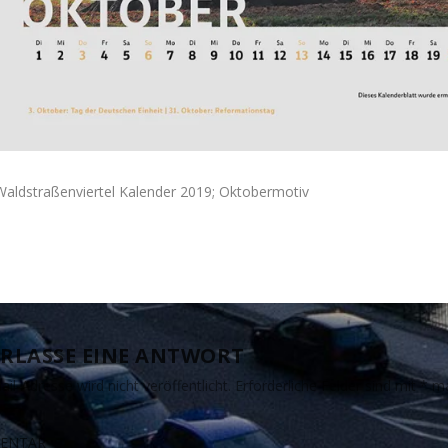
Waldstraßenviertel Kalender 2019; Oktobermotiv
RLASSE EINE ANTWORT
il-Adresse wird nicht veröffentlicht.
Erforderliche Felder sind mit
*
ma