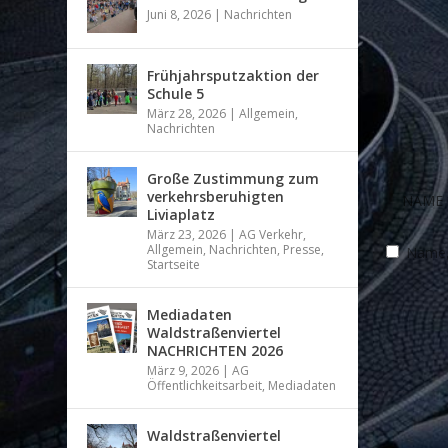
Juni 8, 2026
|
Nachrichten
Frühjahrsputzaktion der
Schule 5
März 28, 2026
|
Allgemein
,
Nachrichten
Große Zustimmung zum
verkehrsberuhigten
Liviaplatz
März 23, 2026
|
AG Verkehr
,
Allgemein
,
Nachrichten
,
Presse
,
Name, 
Startseite
Mediadaten
Waldstraßenviertel
NACHRICHTEN 2026
März 9, 2026
|
AG
Öffentlichkeitsarbeit
,
Mediadaten
Waldstraßenviertel