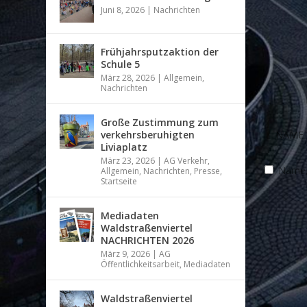
Juni 8, 2026
|
Nachrichten
Frühjahrsputzaktion der
Schule 5
März 28, 2026
|
Allgemein
,
Nachrichten
Große Zustimmung zum
verkehrsberuhigten
Liviaplatz
März 23, 2026
|
AG Verkehr
,
Name, 
Allgemein
,
Nachrichten
,
Presse
,
Startseite
Mediadaten
Waldstraßenviertel
NACHRICHTEN 2026
März 9, 2026
|
AG
Öffentlichkeitsarbeit
,
Mediadaten
Waldstraßenviertel