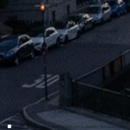
Besuch von der Uni Leipzig
WN 149: Aus dem
Vereinsleben
HINTERLASSE EINE ANTWORT
Deine E-Mail-Adresse wird nicht veröffentlicht.
Erforderliche
Felder sind mit
*
markiert
Name, E-Mail-Adresse und Website in diesem Browser für