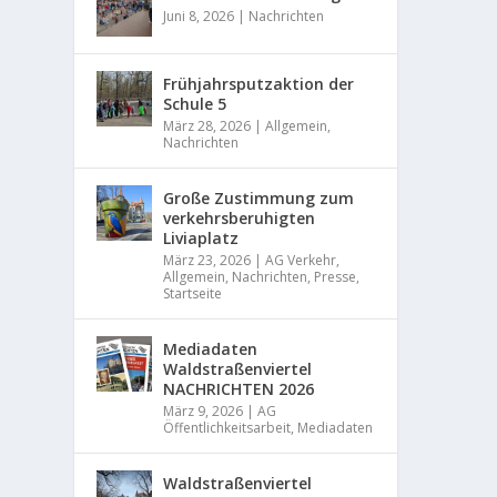
Juni 8, 2026
|
Nachrichten
Frühjahrsputzaktion der
Schule 5
GESC
März 28, 2026
|
Allgemein
,
Nachrichten
von
Adm
Von Pet
Große Zustimmung zum
verkehrsberuhigten
WEIT
Liviaplatz
März 23, 2026
|
AG Verkehr
,
Allgemein
,
Nachrichten
,
Presse
,
Startseite
Mediadaten
Waldstraßenviertel
NACHRICHTEN 2026
März 9, 2026
|
AG
Öffentlichkeitsarbeit
,
Mediadaten
Waldstraßenviertel