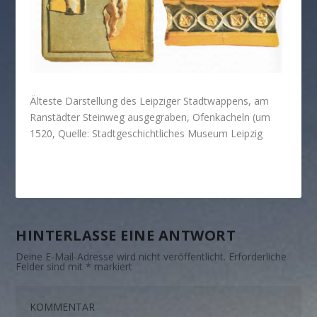
Älteste Darstellung des Leipziger Stadtwappens, am
Ranstädter Steinweg ausgegraben, Ofenkacheln (um
1520, Quelle: Stadtgeschichtliches Museum Leipzig
HINTERLASSE EINE ANTWORT
Deine E-Mail-Adresse wird nicht veröffentlicht.
Erforderliche
Felder sind mit
*
markiert