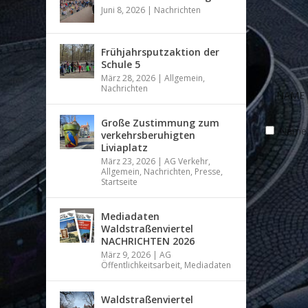
Juni 8, 2026
|
Nachrichten
Frühjahrsputzaktion der
Schule 5
März 28, 2026
|
Allgemein
,
Nachrichten
Große Zustimmung zum
Name, 
verkehrsberuhigten
Liviaplatz
März 23, 2026
|
AG Verkehr
,
Allgemein
,
Nachrichten
,
Presse
,
Startseite
Mediadaten
Waldstraßenviertel
NACHRICHTEN 2026
März 9, 2026
|
AG
Öffentlichkeitsarbeit
,
Mediadaten
Waldstraßenviertel