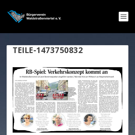
TEILE-1473750832