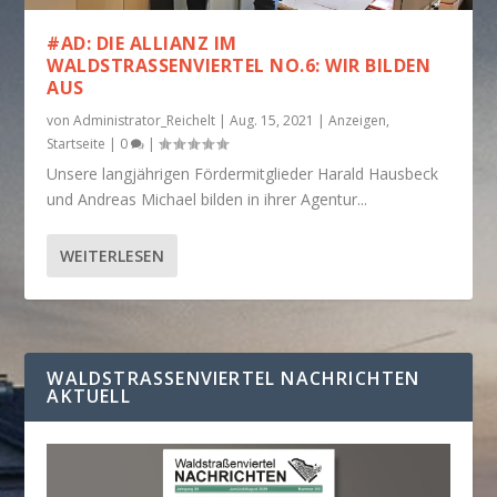
#AD: DIE ALLIANZ IM
WALDSTRASSENVIERTEL NO.6: WIR BILDEN A
US
von
Administrator_Reichelt
|
Aug. 15, 2021
|
Anzeigen
,
Startseite
|
0
|
Unsere langjährigen Fördermitglieder Harald Hausbeck
und Andreas Michael bilden in ihrer Agentur...
WEITERLESEN
WALDSTRASSENVIERTEL NACHRICHTEN A
KTUELL