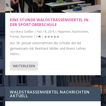
EINE STUNDE WALDSTRASSENVIERTEL IN D
ER SPORTOBERSCHULE
von
Maria Geißler
|
Feb. 18, 2018
|
Allgemein
,
Nachrichten
,
Presse
,
Startseite
|
0
|
Am 30. Januar unternahmen die Schüler der 8d
gemeinsam mit Reinhard Müller und ihrem Lehrer
Herrn...
WEITERLESEN
WALDSTRASSENVIERTEL NACHRICHTEN A
KTUELL