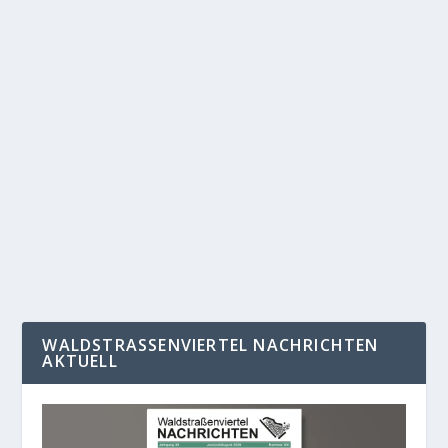
RÄTSEL GELÖST, MEINT ZUMINDEST DAS
STADTGESCHICHTLICHE MUSEUM
von
Jörg Wildermuth
|
Juli 20, 2018
|
Allgemein
,
Nachrichten
,
Presse
,
Startseite
|
0
|
Das Rätsel um das mysteriöse Bauwerk im Rosental
Teich scheint gelöst. Die Bild-Zeitung hat beim...
WEITERLESEN
WALDSTRASSENVIERTEL NACHRICHTEN A
KTUELL