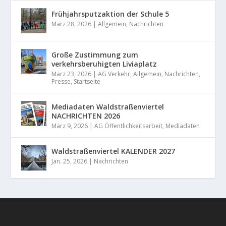
Frühjahrsputzaktion der Schule 5
März 28, 2026
|
Allgemein
,
Nachrichten
Große Zustimmung zum
verkehrsberuhigten Liviaplatz
März 23, 2026
|
AG Verkehr
,
Allgemein
,
Nachrichten
,
Presse
,
Startseite
Mediadaten Waldstraßenviertel
NACHRICHTEN 2026
März 9, 2026
|
AG Öffentlichkeitsarbeit
,
Mediadaten
Waldstraßenviertel KALENDER 2027
Jan. 25, 2026
|
Nachrichten