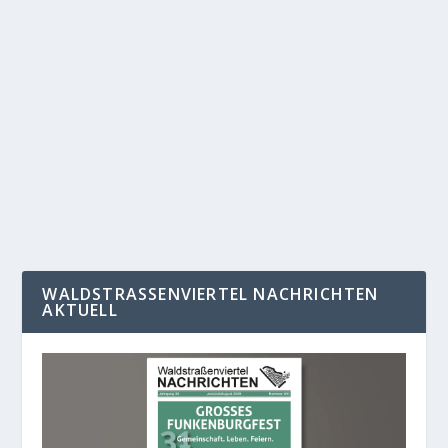
UNSER BÜHNEN-PROGRAMM BEIM 26.
GROSSES FUNKENBURGFEST
von
Jörg Wildermuth
|
Juni 14, 2018
|
Allgemein
,
Nachrichten
,
Presse
,
Startseite
|
0
|
Bühnen-Programm 26. Großes Funkenburgfest 12:00
ERÖFFNUNG 12:15 AKKORDEONTEUFEL Musikschule...
WEITERLESEN
WALDSTRASSENVIERTEL NACHRICHTEN A
KTUELL