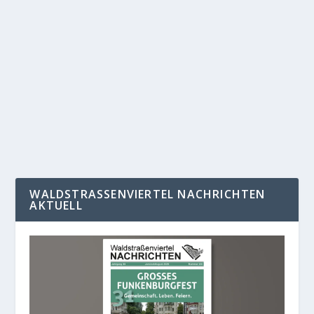
19. APRIL 2018: BALANCEAKTE
von
Administrator_Reichelt
|
Feb. 22, 2018
|
Startseite
,
WN 150
|
0
|
Bernd Sikora ist den Leipzigern durch sein kritisches
Engagement für Leipzig und dessen...
WEITERLESEN
WALDSTRASSENVIERTEL NACHRICHTEN A
KTUELL