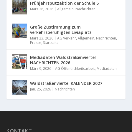
Frühjahrsputzaktion der Schule 5
März 28, 2026
|
Allgemein
,
Nachrichten
Große Zustimmung zum
verkehrsberuhigten Liviaplatz
März 23, 2026
|
AG Verkehr
,
Allgemein
,
Nachrichten
,
Presse
,
Startseite
Mediadaten Waldstraßenviertel
NACHRICHTEN 2026
März 9, 2026
|
AG Öffentlichkeitsarbeit
,
Mediadaten
Waldstraßenviertel KALENDER 2027
Jan. 25, 2026
|
Nachrichten
KONTAKT