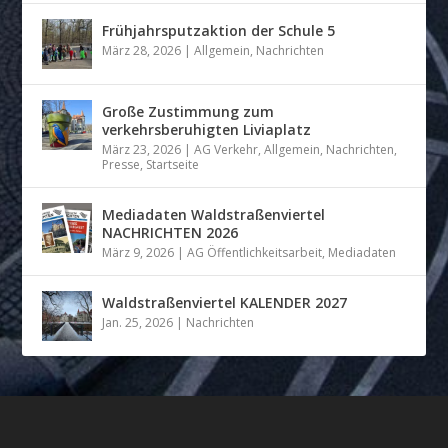
Frühjahrsputzaktion der Schule 5
März 28, 2026
|
Allgemein
,
Nachrichten
Große Zustimmung zum
verkehrsberuhigten Liviaplatz
März 23, 2026
|
AG Verkehr
,
Allgemein
,
Nachrichten
,
Presse
,
Startseite
Mediadaten Waldstraßenviertel
NACHRICHTEN 2026
März 9, 2026
|
AG Öffentlichkeitsarbeit
,
Mediadaten
Waldstraßenviertel KALENDER 2027
Jan. 25, 2026
|
Nachrichten