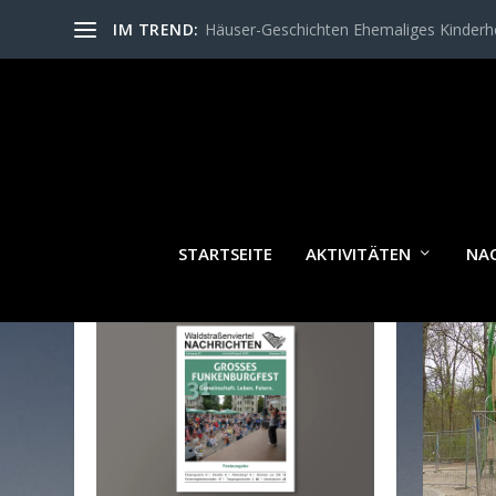
IM TREND:
Häuser-Geschichten Ehemaliges Kinder
SCH
STARTSEITE
AKTIVITÄTEN
NA
WALDSTRASSENVIERTEL N
ACHRICHTEN AKTUELL