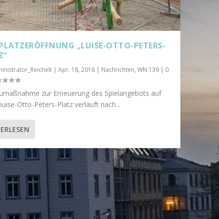
LPLATZERÖFFNUNG „LUISE-OTTO-PETERS-
Z“
inistrator_Reichelt
|
Apr. 18, 2016
|
Nachrichten
,
WN 139
|
0
umaßnahme zur Erneuerung des Spielangebots auf
ise-Otto-Peters-Platz verläuft nach...
ERLESEN