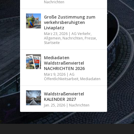
Nachrichten
Große Zustimmung zum
verkehrsberuhigten
Liviaplatz
März 23, 2026
|
AG Verkehr
,
Allgemein
,
Nachrichten
,
Presse
,
Startseite
Mediadaten
Waldstraßenviertel
NACHRICHTEN 2026
März 9, 2026
|
AG
Öffentlichkeitsarbeit
,
Mediadaten
Waldstraßenviertel
KALENDER 2027
Jan. 25, 2026
|
Nachrichten