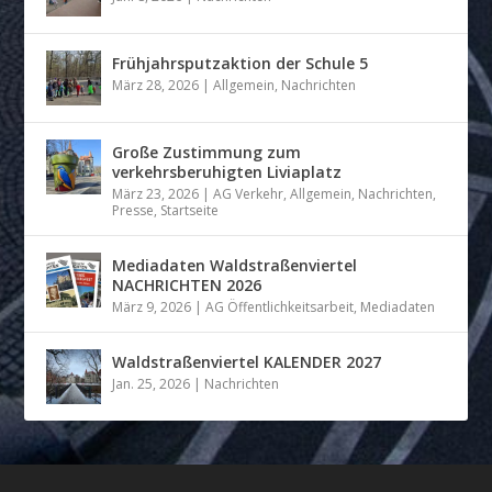
Frühjahrsputzaktion der Schule 5
März 28, 2026
|
Allgemein
,
Nachrichten
Große Zustimmung zum
verkehrsberuhigten Liviaplatz
März 23, 2026
|
AG Verkehr
,
Allgemein
,
Nachrichten
,
Presse
,
Startseite
Mediadaten Waldstraßenviertel
NACHRICHTEN 2026
März 9, 2026
|
AG Öffentlichkeitsarbeit
,
Mediadaten
Waldstraßenviertel KALENDER 2027
Jan. 25, 2026
|
Nachrichten