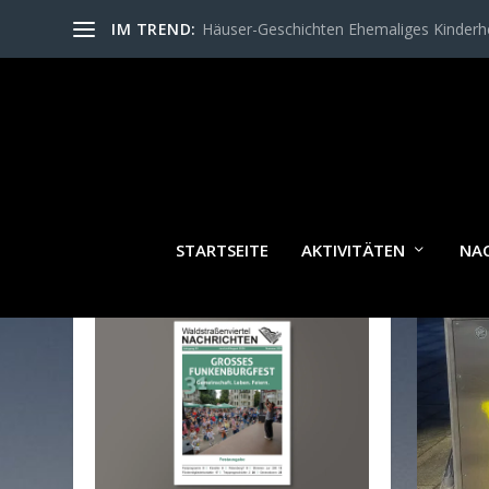
IM TREND:
Häuser-Geschichten Ehemaliges Kinder
SCH
STARTSEITE
AKTIVITÄTEN
NA
WALDSTRASSENVIERTEL N
ACHRICHTEN AKTUELL