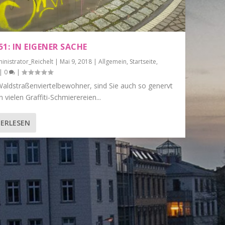
1: IN EIGENER SACHE
inistrator_Reichelt
|
Mai 9, 2018
|
Allgemein
,
Startseite
,
|
0
|
Waldstraßenviertelbewohner, sind Sie auch so genervt
 vielen Graffiti-Schmierereien...
ERLESEN