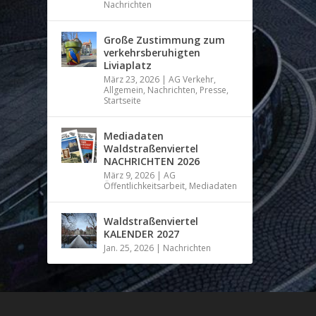
Nachrichten
Große Zustimmung zum
verkehrsberuhigten
Liviaplatz
März 23, 2026
|
AG Verkehr
,
Allgemein
,
Nachrichten
,
Presse
,
Startseite
Mediadaten
Waldstraßenviertel
NACHRICHTEN 2026
März 9, 2026
|
AG
Öffentlichkeitsarbeit
,
Mediadaten
Waldstraßenviertel
KALENDER 2027
Jan. 25, 2026
|
Nachrichten