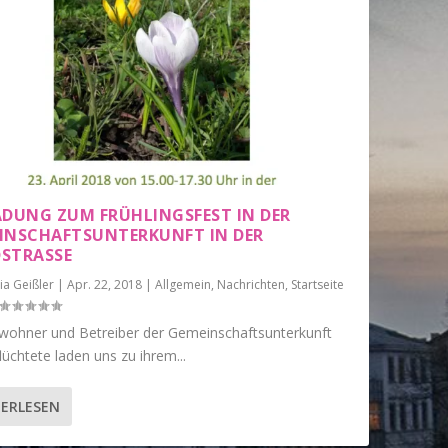
ADUNG ZUM FRÜHLINGSFEST IN DER
INSCHAFTSUNTERKUNFT IN DER
STRASSE
ia Geißler
|
Apr. 22, 2018
|
Allgemein
,
Nachrichten
,
Startseite
wohner und Betreiber der Gemeinschaftsunterkunft
lüchtete laden uns zu ihrem...
ERLESEN