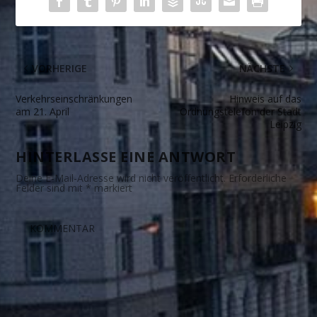
VORHERIGE
NÄCHSTE
Verkehrseinschränkungen
Hinweis auf das
am 21. April
Ordnungstelefon der Stadt
Leipzig
HINTERLASSE EINE ANTWORT
Deine E-Mail-Adresse wird nicht veröffentlicht.
Erforderliche
Felder sind mit
*
markiert