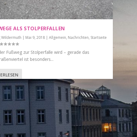
WEGE ALS STOLPERFALLEN
g Wildermuth
|
Mai 9, 2018
|
Allgemein
,
Nachrichten
,
Startseite
er Fußweg zur Stolperfalle wird – gerade das
aßenviertel ist besonders...
ERLESEN