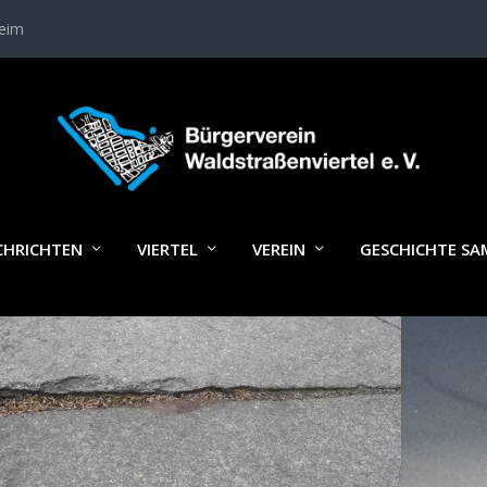
heim
LAGWORT:
FUSSVERKEHRSBEAUFTR
CHRICHTEN
VIERTEL
VEREIN
GESCHICHTE S