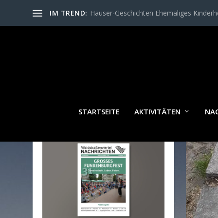
IM TREND:
Häuser-Geschichten Ehemaliges Kinder
SCH
STARTSEITE
AKTIVITÄTEN
NA
WALDSTRASSENVIERTEL N
ACHRICHTEN AKTUELL