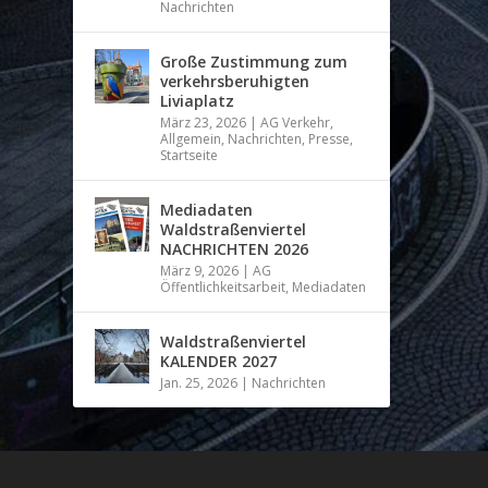
Nachrichten
Große Zustimmung zum
verkehrsberuhigten
Liviaplatz
März 23, 2026
|
AG Verkehr
,
Allgemein
,
Nachrichten
,
Presse
,
Startseite
Mediadaten
Waldstraßenviertel
NACHRICHTEN 2026
März 9, 2026
|
AG
Öffentlichkeitsarbeit
,
Mediadaten
Waldstraßenviertel
KALENDER 2027
Jan. 25, 2026
|
Nachrichten