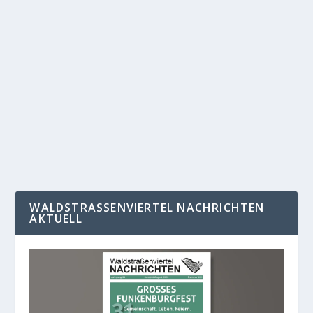
EINDRUCKSVOLLE KUNSTAKTION IM
BÜRGERVEREIN
von
Jörg Wildermuth
|
Mai 11, 2019
|
Allgemein
,
Nachrichten
,
Startseite
|
0
|
Ein Hauch von Italien in den Räumen des Bürgervereins:
grün-weiß-rote Tischdekoration, dutzende...
WEITERLESEN
WALDSTRASSENVIERTEL NACHRICHTEN A
KTUELL