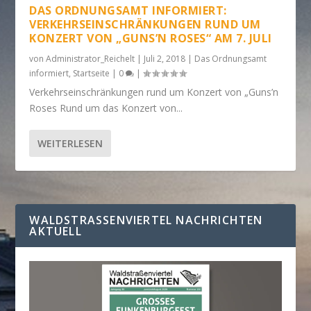
DAS ORDNUNGSAMT INFORMIERT:
VERKEHRSEINSCHRÄNKUNGEN RUND UM
KONZERT VON „GUNS’N ROSES“ AM 7. JULI
von
Administrator_Reichelt
|
Juli 2, 2018
|
Das Ordnungsamt
informiert
,
Startseite
|
0
|
Verkehrseinschränkungen rund um Konzert von „Guns’n
Roses Rund um das Konzert von...
WEITERLESEN
WALDSTRASSENVIERTEL NACHRICHTEN A
KTUELL