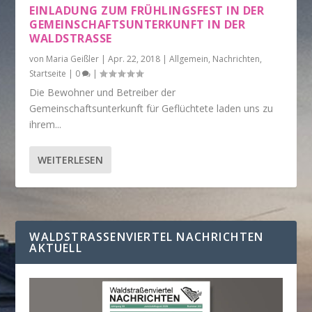
EINLADUNG ZUM FRÜHLINGSFEST IN DER
GEMEINSCHAFTSUNTERKUNFT IN DER
WALDSTRASSE
von
Maria Geißler
|
Apr. 22, 2018
|
Allgemein
,
Nachrichten
,
Startseite
|
0
|
Die Bewohner und Betreiber der
Gemeinschaftsunterkunft für Geflüchtete laden uns zu
ihrem...
WEITERLESEN
WALDSTRASSENVIERTEL NACHRICHTEN A
KTUELL