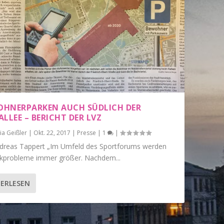
HNERPARKEN AUCH SÜDLICH DER
LLEE – BERICHT DER LVZ
ia Geißler
|
Okt. 22, 2017
|
Presse
|
1
|
dreas Tappert „Im Umfeld des Sportforums werden
rkprobleme immer größer. Nachdem...
ERLESEN