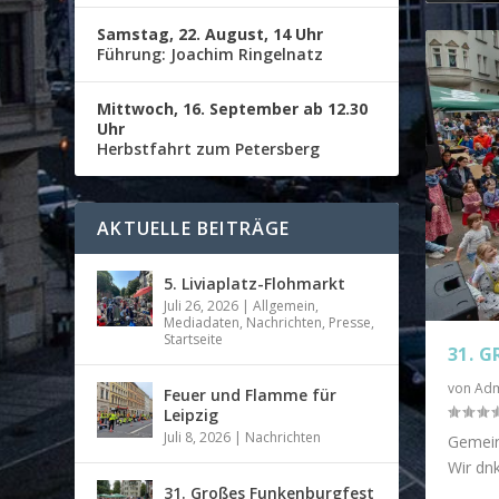
Samstag, 22. August, 14 Uhr
Führung: Joachim Ringelnatz
Mittwoch, 16. September ab 12.30
Uhr
Herbstfahrt zum Petersberg
AKTUELLE BEITRÄGE
5. Liviaplatz-Flohmarkt
Juli 26, 2026
|
Allgemein
,
Mediadaten
,
Nachrichten
,
Presse
,
Startseite
31. 
von
Adm
Feuer und Flamme für
Leipzig
Juli 8, 2026
|
Nachrichten
Gemeins
Wir dnk
31. Großes Funkenburgfest