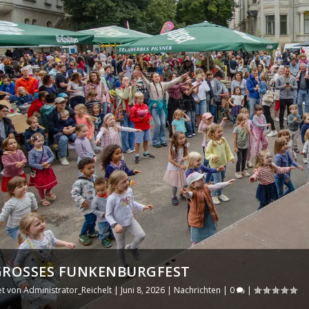
 GROSSES FUNKENBURGFEST
et von
Administrator_Reichelt
|
Juni 8, 2026
|
Nachrichten
|
0
|