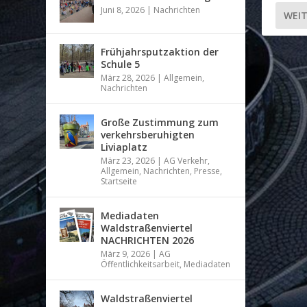
Juni 8, 2026
|
Nachrichten
WEIT
Frühjahrsputzaktion der
Schule 5
März 28, 2026
|
Allgemein
,
Nachrichten
Große Zustimmung zum
verkehrsberuhigten
Liviaplatz
März 23, 2026
|
AG Verkehr
,
Allgemein
,
Nachrichten
,
Presse
,
Startseite
Mediadaten
Waldstraßenviertel
NACHRICHTEN 2026
März 9, 2026
|
AG
Öffentlichkeitsarbeit
,
Mediadaten
Waldstraßenviertel