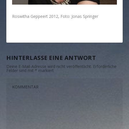
Roswitha Geppeert 2012, Foto: Jonas Springer
HINTERLASSE EINE ANTWORT
Deine E-Mail-Adresse wird nicht veröffentlicht.
Erforderliche
Felder sind mit
*
markiert