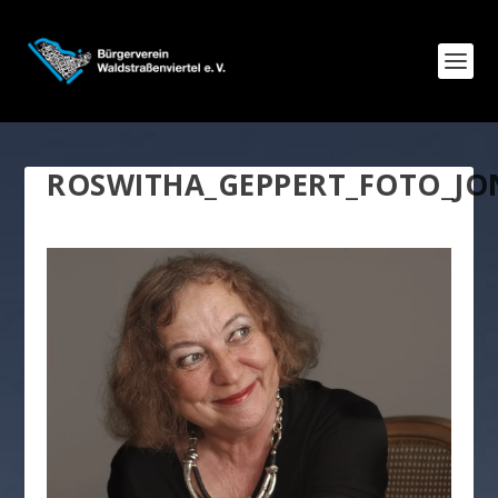
ROSWITHA_GEPPERT_FOTO_JO