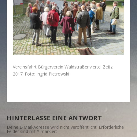
Vereinsfahrt Bürgerverein Waldstraßenviertel Zeitz
2017; Foto: Ingrid Pietrowski
HINTERLASSE EINE ANTWORT
Deine E-Mail-Adresse wird nicht veröffentlicht.
Erforderliche
Felder sind mit
*
markiert