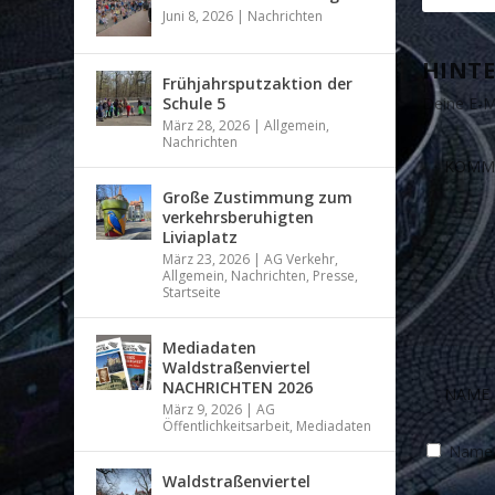
Juni 8, 2026
|
Nachrichten
HINTE
Frühjahrsputzaktion der
Schule 5
Deine E-Ma
März 28, 2026
|
Allgemein
,
Nachrichten
Große Zustimmung zum
verkehrsberuhigten
Liviaplatz
März 23, 2026
|
AG Verkehr
,
Allgemein
,
Nachrichten
,
Presse
,
Startseite
Mediadaten
Waldstraßenviertel
NACHRICHTEN 2026
März 9, 2026
|
AG
Öffentlichkeitsarbeit
,
Mediadaten
Name, 
Waldstraßenviertel