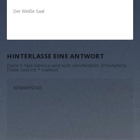
Der Weiße Saal
HINTERLASSE EINE ANTWORT
Deine E-Mail-Adresse wird nicht veröffentlicht.
Erforderliche
Felder sind mit
*
markiert