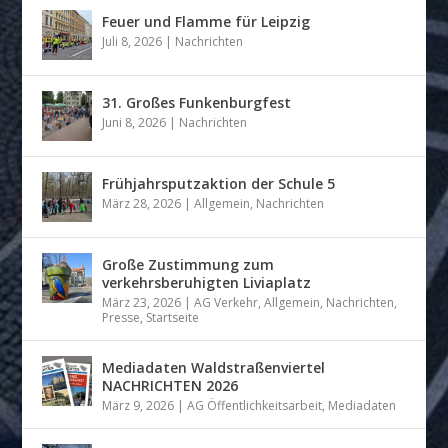
Feuer und Flamme für Leipzig
Juli 8, 2026
|
Nachrichten
31. Großes Funkenburgfest
Juni 8, 2026
|
Nachrichten
Frühjahrsputzaktion der Schule 5
März 28, 2026
|
Allgemein
,
Nachrichten
Große Zustimmung zum
verkehrsberuhigten Liviaplatz
März 23, 2026
|
AG Verkehr
,
Allgemein
,
Nachrichten
,
Presse
,
Startseite
Mediadaten Waldstraßenviertel
NACHRICHTEN 2026
März 9, 2026
|
AG Öffentlichkeitsarbeit
,
Mediadaten