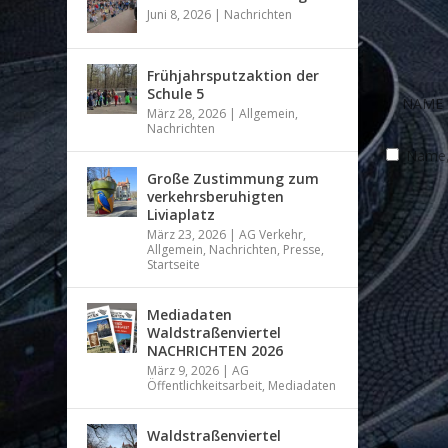
Juni 8, 2026
|
Nachrichten
Frühjahrsputzaktion der
Schule 5
März 28, 2026
|
Allgemein
,
Nachrichten
Name, 
Große Zustimmung zum
verkehrsberuhigten
Liviaplatz
März 23, 2026
|
AG Verkehr
,
Allgemein
,
Nachrichten
,
Presse
,
Startseite
Mediadaten
Waldstraßenviertel
NACHRICHTEN 2026
März 9, 2026
|
AG
Öffentlichkeitsarbeit
,
Mediadaten
Waldstraßenviertel