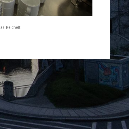
eas Reichelt
rkiert