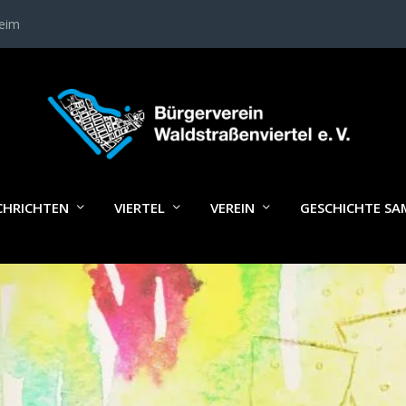
heim
NEUJAHRSEMPFANG_MG
CHRICHTEN
VIERTEL
VEREIN
GESCHICHTE S