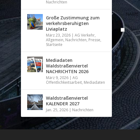
Nachrichten
Große Zustimmung zum
verkehrsberuhigten
Liviaplatz
Name, 
März 23, 2026
|
AG Verkehr
,
Allgemein
,
Nachrichten
,
Presse
,
Startseite
Mediadaten
Waldstraßenviertel
NACHRICHTEN 2026
März 9, 2026
|
AG
Öffentlichkeitsarbeit
,
Mediadaten
Waldstraßenviertel
KALENDER 2027
Jan. 25, 2026
|
Nachrichten