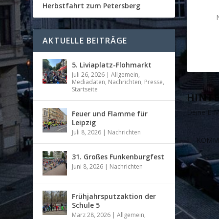
Herbstfahrt zum Petersberg
AKTUELLE BEITRÄGE
5. Liviaplatz-Flohmarkt
Juli 26, 2026
|
Allgemein
,
Mediadaten
,
Nachrichten
,
Presse
,
Startseite
HINTE
Deine E-Ma
Feuer und Flamme für
Leipzig
Juli 8, 2026
|
Nachrichten
31. Großes Funkenburgfest
Juni 8, 2026
|
Nachrichten
Frühjahrsputzaktion der
Schule 5
März 28, 2026
|
Allgemein
,