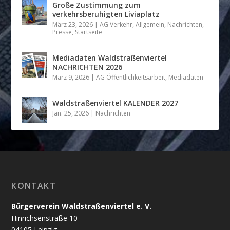
Große Zustimmung zum
verkehrsberuhigten Liviaplatz
März 23, 2026
|
AG Verkehr
,
Allgemein
,
Nachrichten
,
Presse
,
Startseite
Mediadaten Waldstraßenviertel
NACHRICHTEN 2026
März 9, 2026
|
AG Öffentlichkeitsarbeit
,
Mediadaten
Waldstraßenviertel KALENDER 2027
Jan. 25, 2026
|
Nachrichten
KONTAKT
Bürgerverein Waldstraßenviertel e. V.
Hinrichsenstraße 10
04105 Leipzig