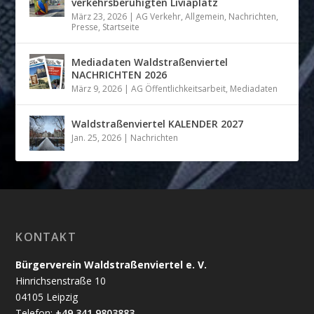
verkehrsberuhigten Liviaplatz
März 23, 2026
|
AG Verkehr
,
Allgemein
,
Nachrichten
,
Presse
,
Startseite
Mediadaten Waldstraßenviertel
NACHRICHTEN 2026
März 9, 2026
|
AG Öffentlichkeitsarbeit
,
Mediadaten
Waldstraßenviertel KALENDER 2027
Jan. 25, 2026
|
Nachrichten
KONTAKT
Bürgerverein Waldstraßenviertel e. V.
Hinrichsenstraße 10
04105 Leipzig
Telefon:
+49 341 9803883