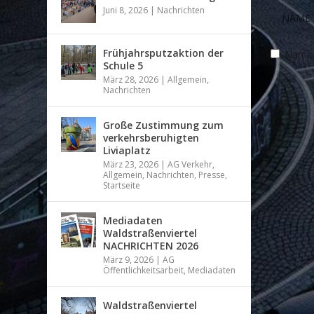
Juni 8, 2026
|
Nachrichten
Frühjahrsputzaktion der
Name, 
Schule 5
März 28, 2026
|
Allgemein
,
Nachrichten
Große Zustimmung zum
verkehrsberuhigten
Liviaplatz
März 23, 2026
|
AG Verkehr
,
Allgemein
,
Nachrichten
,
Presse
,
Startseite
Mediadaten
Waldstraßenviertel
NACHRICHTEN 2026
März 9, 2026
|
AG
Öffentlichkeitsarbeit
,
Mediadaten
Waldstraßenviertel