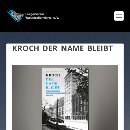
KROCH_DER_NAME_BLEIBT