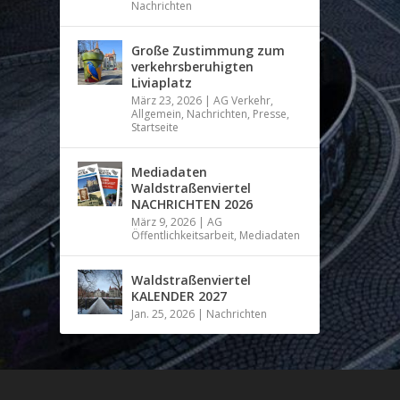
Nachrichten
Große Zustimmung zum
verkehrsberuhigten
Liviaplatz
März 23, 2026
|
AG Verkehr
,
Allgemein
,
Nachrichten
,
Presse
,
Startseite
Mediadaten
Waldstraßenviertel
NACHRICHTEN 2026
März 9, 2026
|
AG
Öffentlichkeitsarbeit
,
Mediadaten
Waldstraßenviertel
KALENDER 2027
Jan. 25, 2026
|
Nachrichten