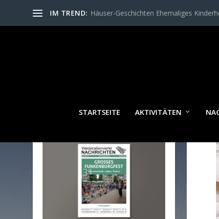
IM TREND:
Häuser-Geschichten Ehemaliges Kinder
STARTSEITE
AKTIVITÄTEN
NA
WALDSTRASSENVIERTEL N
ACHRICHTEN AKTUELL