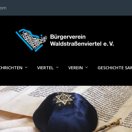
heim
AG_JL_SHTTRSTCK
CHRICHTEN
VIERTEL
VEREIN
GESCHICHTE S